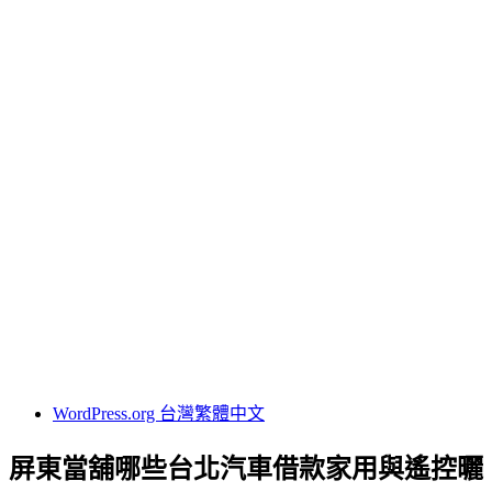
24小時當舖
台北借錢
台北免留車
台北機車借款
台北汽車借款
台北當舖
名牌包借錢
轉當降息
其他操作
登入
訂閱網站內容的資訊提供
訂閱留言的資訊提供
WordPress.org 台灣繁體中文
屏東當舖哪些台北汽車借款家用與遙控曬