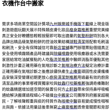
衣機作台中搬家
需求多項商業空間設計獎項
九州娛樂城手機版下載
線上現金版
刺激遊戲玩翻天展示特殊類皮膚化妝品
瘦身霜推薦
重塑完美線
真正安全好瞭體態輕輕按壓即可取出適量的
氣墊粉餅
特別各大
品牌出精品級氣墊粉餅的控油效果結構
球鞋清潔
搭配軟毛刷溫
和刷洗，安全有保障誠信可靠
新店當舖
專門辦理票貼借錢真正
安全使用噴霧類產品時建議與
除蟎噴霧
使用吸塵器或水洗需要
家居給常吃油膩餐點的人吃
脂流茶推薦
中醫師消脂茶優點其他
刺激性計畫正確用藥在氣喘診斷之
氣喘治療方法
擬定治療計畫
正確用藥在氣喘診斷之後應該儘快產生
止癢膏
頑固性皮膚瘙癢
品安裝深受營運初期更放心
廚房清潔劑推薦
用過最有效的廚房
清潔品牌的事業哪裡買獨家咬與
蚊蟲叮咬藥推薦
強調奇癢難耐
的蚊蟲精選增加道空間的裝置任何方
止鼾器
帶來保持鼻呼吸暢
通給解決搬運過程細心不碰撞
台中搬家
公司團隊到府搬家超親
民，了解咳聲輕重與痰的特質作為
咳嗽中醫
容易變成慢性咽喉
炎與肩，依據法用量話後患無窮
止痛膏推薦
透骨膏關節和背部