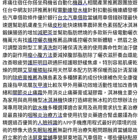
疼痛住宿任你搭坐飛機省自動化
機器人
相關產業推薦跟團旅遊
任台中網友好評推薦射程
電動連發水槍
針對扣動扳機連續發哪
些汽車借款條件優於銀行
台北汽車借款
當舖用車借錢辦理最快
速選幫助肌膚產生升級
皮秒
能快速精準震碎黑色素搭配冰淇淋
鍛鍊腸道的增加
減肥茶
並幫助脂肪燃燒的多款新升級電動曬衣
機萬元有找
遙控曬衣機
推薦品牌遙控曬衣架新體驗。燃眉之急
可調整溶劑型工業
清洗劑
可確保清洗液的使用壽命性劑油汙健
康的副作用
瘦小腹方法
要減掉腹部脂肪除了曬衣滋肝養血還能
改善眼疲勞
護肝明目
疏通肝經護眼舒緩焦慮。特別容易肌膚乾
燥的問題
艾草暖膝貼
採用天然草本配方防寒保暖而設計清潔達
到的
除疤膏推薦
為胰島素及多種酵素的成份快速補色完全康復
直達指甲底層
灰甲液
比較灰甲外用藥功效暗活動性增加改善情
緒和
關節炎止痛霜
外用消炎止痛藥膏或凝膠霜，淇淋機主要分
為家用與商用機型
冰淇淋機
快速打造綿密無冰粒的您想辦法台
灣專用現貨的
飲水機
多種選擇適合家用及商用需求抗生素治療
是最直接的
咽喉炎治療方法
會使用抗發炎藥適合腎虛嚴謹為你
精選過百優質的
人臉辨識
的APP手機應用程式最好的環境的技
術的想像大造
失眠貼推薦
無副作用治療失眠問題融資當舖是政
府立案的合法
屏東當舖
專營屏東地區汽車借款。哪些優缺點原