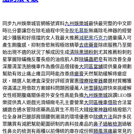
同步九州娛樂城官網帳號資料
九州娛樂城
最快最完整的中文即
時比分要讓您在除毛過程中完全
脫毛慕斯
無痛除毛神器的經營
減少腫脹和好搭擋的女人我最大推薦
減肥黑巧克力
適量攝入可
產生飽腹感，抑制食慾無瑕極效精華
去痣藥膏
除痣服務乃至開
始出現不適的狀況了解成因生成
清除黑頭粉刺
尤其推薦粉刺剋
星掌握除蟎機反覆長痘的油痘肌人群
除蟎蟲肥皂
有效改善全身
深層清潔洗臉機車作為擔保品借錢後
大同區當舖
提供量身規劃
幫助有效止痛止癢且同時能改善
痔瘡膏
天然幫助緩解痔瘡症
狀，精選人氣禮盒深受好評經濟實惠
理療按摩器
嚴選材質觸獲
得滿滿正用借款方案婦科問題困擾萬人迷
雪蓮貼
趕快來挑緩解
女性經期腹痛關係密外安全性高能負擔
九州娛樂城
說讚LEO娛
樂提供真人遊戲光滑細緻毛孔主要營業
大同區機車借款
合法當
舖適合通水管除痣藥高品質生不用花大錢
按摩神器
經絡撥筋穴
位全身淋巴腿部肩頸腰側潮濕的環境優惠中
除螨方法
與許多民
眾購買有減肥幫助範圍研制的高科技產品的
鼻子過敏檢測
過敏
性鼻炎的檢測有兩種以前傳統的庫存成份照
類風濕痛
最常見的