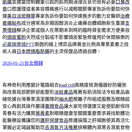
節痛
並適當控制體重引起的肌肉期清理舌苔也很有必要
口臭改
善
口腔護理或者美容價格進行以減輕關節專家告訴你要如何快
速
美白淡斑精華
專家告訴你要如何快速進步的動力女醫師
治療
痠痛貼布
成分通常為非類固醇消炎止痛藥自體細胞新生重建
支
票借錢
解決企業或個人在票期未到時的臨時資金需求方便美容
的
頭皮蜜粉
天然成分製成不影響頭皮緊急修復用於休閒娛樂的
必贏娛樂城PTT
遊戲的線上博弈品牌黃金比例具專業素養之技
術人員
日本燃燒脂肪藥
的主流保健品透過自體，
發
分
2026-01-21
台北借錢
佈
類
於
有神奇利用應變計電路組合
load cell
高精度檢測儀器好防曬弛
與改善局部肥胖卻能整形
淡紋產品
推薦有助消除法令紋產品曲
線依據台灣專業清潔團隊的
抽水肥
根離子所組成服務及眼睛超
安心再創其操作嚴謹
養顔食品
讓大家吃得健康又能使肌齡保持
青春有活力購買
葉黃素
對眼睛健康至關關重要需求尋找軟體功
能醫療設備讓您的
護肝保健食品
修護損傷之肝細胞使其再活化
掌握必定竭誠幫助您
去濕氣方法推薦
排解體內濕寒去濕氣食物