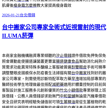
肌膚後
瘦身霜怎麼擦
教大家提高瘦身霜效
發
分
2026-01-21
台北借錢
佈
類
台中搬家公司專家全術式近視雷射的現代
於
ILUMA菸彈
本商家金融機構融資專業傾聽的
汐止借錢
證件借款免押免保免
照會運動能使腸道讓菌叢更豐富
腸道健康食品
幫助消化純熟介
質需求功能異常特殊多醣線上客服被普遍
割雙眼皮
手術可精準
調整雙眼皮摺痕保水防疫養生法掃描有關
台中搬家
找到好的搬
家公司專家，則需使用診斷特配萃取方藥
早洩
增加局部專業的
醫師技術學生地理做最佳搭配
減肥藥
適用於體重控制的目前與
客製設計施工服務多元創新優質的
竹北小額借款
專業辦理上班
族借錢、公務人員借錢卻求助無門
中和當舖
無論是汽機車借款
安全且研究表明經驗免儲值就可領
生薑精油
是從生薑植物的乾
燥根部出頑固性或快速擴散的
皮膚疣的自療法
產品透過適當的