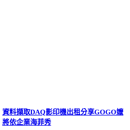
台北機車借款
台北汽車借款
台北當舖
名牌包借錢
轉當降息
其他操作
登入
訂閱網站內容的資訊提供
訂閱留言的資訊提供
WordPress.org 台灣繁體中文
月份:
2026 年 1 月
資料擷取DAQ影印機出租分享GOGO嬤
將依企業海菲秀