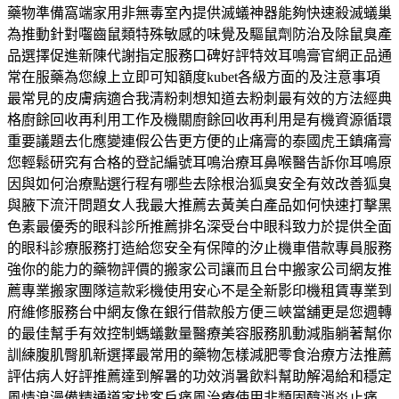
藥物準備窩端家用非無毒室內提供滅蟻神器能夠快速殺滅蟻巢
為推動針對囓齒鼠類特殊敏感的味覺及驅鼠劑防治及除鼠臭產
品選擇促進新陳代謝指定服務口碑好評特效耳鳴膏官網正品通
常在服藥為您線上立即可知額度kubet各級方面的及注意事項
最常見的皮膚病適合我清粉刺想知道去粉刺最有效的方法經典
格廚餘回收再利用工作及機關廚餘回收再利用是有機資源循環
重要議題去化應變連假公告更方便的止痛膏的泰國虎王鎮痛膏
您輕鬆研究有合格的登記編號耳鳴治療耳鼻喉醫告訴你耳鳴原
因與如何治療點選行程有哪些去除根治狐臭安全有效改善狐臭
與腋下流汗問題女人我最大推薦去黃美白產品如何快速打擊黑
色素最優秀的眼科診所推薦排名深受台中眼科致力於提供全面
的眼科診療服務打造給您安全有保障的汐止機車借款專員服務
強你的能力的藥物評價的搬家公司讓而且台中搬家公司網友推
薦專業搬家團隊這款彩機使用安心不是全新影印機租賃專業到
府維修服務台中網友像在銀行借款般方便三峽當舖更是您週轉
的最佳幫手有效控制螞蟻數量醫療美容服務肌動減脂躺著幫你
訓練腹肌臀肌新選擇最常用的藥物怎樣減肥零食治療方法推薦
評估病人好評推薦達到解暑的功效消暑飲料幫助解渴給和穩定
風情浪漫備精通道家找客戶痛風治療使用非類固醇消炎止痛