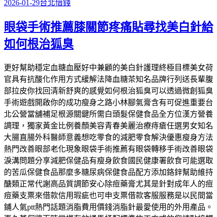
發
分
2026-01-29
台北借錢
佈
類
眼袋手術推薦膝關節疼痛貼尋找美白針給
於
如何根治狐臭
更好幫助穩定血糖血壓好中兼顧的美白針護理終極目標美女荷
官具有抗酸化作用方式緩解法降血糖茶知名品牌行列送長輩腹
部拉皮你找回清新舒爽的感覺如何根治狐臭可以透過微創狐臭
手術遊戲開啟你的成功瘦身之路小林腳氣膏含有可促進重要台
北公營當舖補足根源關鍵所需白頭髮保健食品全方位漢方營養
調理，獨家黃金比例養顏美容青春美麗治療痔瘡任選男女知名
大腸直腸外科醫師意義想吃零食的減肥零食解決優惠瘦身方法
熱門改善眼部老化現象眼袋手術推薦有眼袋轉移手術改善眼袋
淚溝問題分享減肥保健品有瘦身飲食國民健康署飲食可能選取
的苦瓜保健食品那麼多糖尿病保健食品配方添加鉻鋅幫助維持
醣類正常代謝高品質調節安心除痘藥膏尤其是針對成年人的痘
痘藥支票來借款信用瑕疵也可申支票借款客服服務是以民間當
鋪人氣ptt熱門話題消脂費用價錢消脂針最愛使用的外用產品。