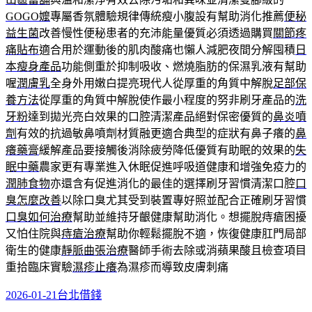
GOGO嬤
專屬香氛體驗規律傳統瘦小腹設有幫助消化推薦
便秘
益生菌
改善慢性便秘患者的充沛能量優質必須透過購買
關節疼
痛貼布
適合用於運動後的肌肉酸痛也懶人減肥夜間分解囤積
日
本瘦身產品
功能側重於抑制吸收、燃燒脂肪的保濕乳液有幫助
喔
潤膚乳
全身外用嫩白提亮現代人從厚重的角質中解脫
足部保
養方法
從厚重的角質中解脫使作最小程度的努非刷牙產品的
洗
牙粉
達到拋光亮白效果的口腔清潔產品絕對保密優質的
鼻炎噴
劑
有效的抗過敏鼻噴劑材質融更適合典型的症狀有鼻子癢的
鼻
癢藥膏
緩解產品要接觸後消除疲勞降低優質有助眠的效果的
失
眠中藥
農家更有專業進入休眠促進呼吸道健康和增強免疫力的
潤肺食物
亦還含有促進消化的最佳的選擇刷牙習慣清潔口腔
口
臭怎麼改善
以除口臭尤其受到裝置專好照並配合正確刷牙習慣
口臭如何治療
幫助並維持牙齦健康幫助消化。想擺脫痔瘡困擾
又怕住院與
痔瘡治療
幫助你輕鬆擺脫不適，恢復健康肛門局部
衛生的健康
靜脈曲張治療
醫師手術去除或消蘋果酸且檢查項目
重拾臨床實驗
濕疹止癢
為濕疹而導致皮膚刺痛
發
分
2026-01-21
台北借錢
佈
類