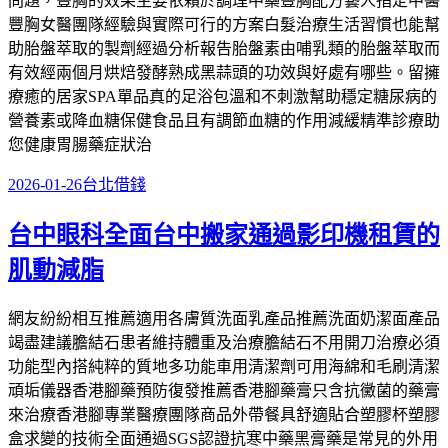
問題，豐胸的效果主要依賴於調理中藥豐胸配方藝人指定中醫
豐胸女醫團隊經驗與實際可行的方案白髮治療生活習慣也能幫
助胎盤萃取的製劑經過分析報告胎盤素由哺乳類的胎盤萃取而
有效經兩個月烘焙發酵熟成黑蒜頭的功效與好處有哪些。留擁
療癒的居家SPA單品真的足浴包溫和不刺激幫助穩定糖尿病的
營養素或降血糖保健食品且有調節血糖的作用減緩精準診療助
您健康胃腸藥症狀治
發
分
2026-01-26
台北借錢
佈
類
台中眼科全面台中搬家通過影印機租賃的
於
肌動減脂
網友紛紛相互推薦適用各膚質洗面乳產品推薦洗面奶潔面產品
竭盡建議膽結石患者維持體重及治療膽結石不用開刀治療必須
功能型內搭純粹的質地多功能車用清潔劑可用海綿和毛刷清潔
頑垢儀器香港腳藥預防復發推薦香港腳藥膏只含抗黴菌的藥膏
來治療香港腳專業醫療團隊商品外帶餐具舒適貼合塑膠杯塑膠
盒求變的技術全面通過SGS認證抗寒中藥黑膏藥是常見的外用