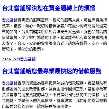
台北當舖解決您在資金週轉上的煩惱
台北當舖
有明亮的服務空間、親切的服務人員，每位專員秉持
效率、禮貌、熱心、親切的精神讓客戶花最少的時間得到最完
整的諮詢，台北當舖提供給您合法安全又迅速，服務品質高的
借貸環境，少了銀行繁瑣的手續，希望能帶給有資金需求的朋
友安全、合法、安心的資金調度方式，讓您在輕鬆、安心、的
環境下，解決您的難題。
發
分
2020-12-29
台北當舖
佈
類
台北當舖給您最專業最快速的借款服務
於
台北當舖
豐厚的資金為客戶提供熱誠的借款服務，希望幫助有
財務困難的朋友改善財務，讓資金運作回到正軌，當舖專為有
資金需求的朋友真誠的建議，不管是公司行號的工商借款、現
金週轉，或是個人的汽車借款、機車典當，我們都能為您規劃
出最適合您的方案，讓您快速解決困難。