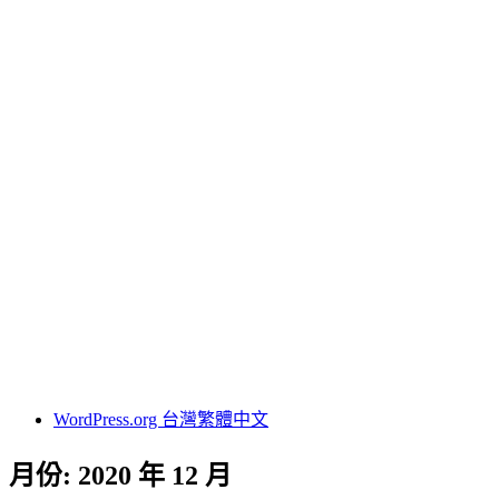
24小時當舖
台北借錢
台北免留車
台北機車借款
台北汽車借款
台北當舖
名牌包借錢
轉當降息
其他操作
登入
訂閱網站內容的資訊提供
訂閱留言的資訊提供
WordPress.org 台灣繁體中文
月份:
2020 年 12 月