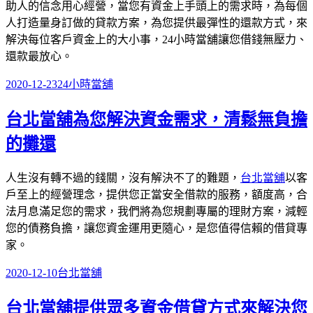
助人的信念用心經營，當您有資金上手頭上的需求時，為每個
人打造量身訂做的貸款方案，為您提供最彈性的還款方式，來
解決每位客戶資金上的大小事，24小時當舖讓您借錢無壓力、
還款最放心。
發
分
2020-12-23
24小時當舖
佈
類
台北當舖為您解決資金需求，清鬆無負擔
於
的攤還
人生沒有轉不過的錢關，沒有解決不了的難題，
台北當舖
以客
戶至上的經營理念，提供您正當安全借款的服務，額度高，合
法月息滿足您的需求，我們將為您規劃專屬的理財方案，減輕
您的債務負擔，讓您資金運用更隨心，是您值得信賴的借貸專
家。
發
分
2020-12-10
台北當舖
佈
類
台北當舖提供眾多資金借貸方式來解決您
於