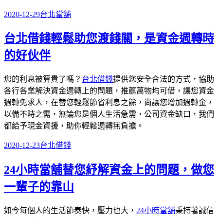
發
分
2020-12-29
台北當舖
佈
類
台北借錢輕鬆助您渡錢關，是資金週轉時
於
的好伙伴
您的利息被算貴了嗎？
台北借錢
提供您安全合法的方式，協助
各行各業解決資金週轉上的問題，推薦萬物均可借，讓您資金
週轉免求人，在替您輕鬆節省利息之餘，尚讓您增加週轉金，
以備不時之需，無論您是個人生活急需，公司資金缺口，我們
都給予現金資援，助你輕鬆週轉無負擔。
發
分
2020-12-23
台北借錢
佈
類
24小時當舖替您紓解資金上的問題，做您
於
一輩子的靠山
如今每個人的生活節奏快，壓力也大，
24小時當舖
秉持著誠信