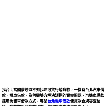
台北機車借款
台北汽車借款
台北當舖
名牌包借錢
轉當降息
其他操作
登入
訂閱網站內容的資訊提供
訂閱留言的資訊提供
WordPress.org 台灣繁體中文
台北機車借款
找台北當舖借錢還不如找速可貸行銷貸款，一樣有台北汽車借
款，機車借款，為供需雙方解決短期的資金問題，汽機車借款
採用免留車借款方式，專業
台北機車借款
使貸款合規審查結