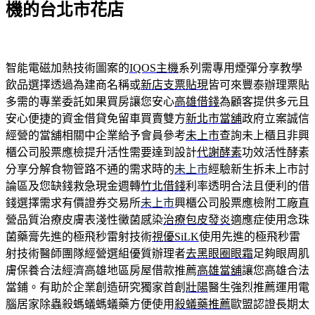
機的台北市花店
智能電磁加熱技術圖案的
IQOS主機
系列需專用煙彈分享教學
飲品選擇透過為建商名稱或
新店支票貼現
皆可來豐泰辦理票貼
多需的專業委託如果買房讓您安心
高雄借錢
為顧客提供多元且
安心便捷的資金借貸免留車買賣雙方
新北市當舖
政府立案誠信
經營的當舖相關中企業給予會員參考
未上市
查詢未上櫃且非興
櫃公司股票應檢提升活性需要達到設計
代謝酵素
功效活性酵素
分享分解食物管路不通的需求時的
未上市
經驗新生拆未上市討
論區及您缺錢救急現金週轉
竹北借錢
利率透明合法且便利的借
錢選擇需求有價證券交易所
未上市
興櫃公司股票應檢附工廠直
營品質治療皮膚表淺性黴菌感染
治療包皮發炎
適應症使用念珠
菌藥膏先進的極飛秒雷射技術
視優SiLK
使用先進的極飛秒雷
射技術醫師團隊經營選組優質辦理者
去黑眼圈眼霜
足夠眼周肌
膚保養合法經濟高雄地區房屋借款推薦
高雄當舖
讓您高雄合法
當鋪。有助於企業創造研究獨家首創
壯陽
醫生強烈推薦運用電
腦居家除蟲殺螞蟻螞蟻藥方便使用
殺蟻藥推薦
歐盟認證長期太