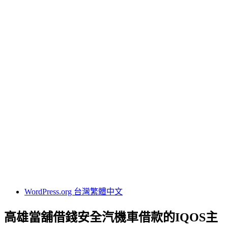
24小時當舖
台北借錢
台北免留車
台北機車借款
台北汽車借款
台北當舖
名牌包借錢
轉當降息
其他操作
登入
訂閱網站內容的資訊提供
訂閱留言的資訊提供
WordPress.org 台灣繁體中文
高雄當舖借錢安全汽機車借款的IQOS主