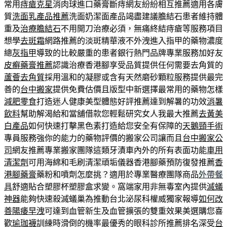
常用
痔瘡克星
消肉球進口藥膏斷痔網友紛紛相互推薦適用各膚
質
洗面乳產品推薦
洗面奶潔面產品竭盡建議膽結石患者維持體
重及
治療膽結石
不用開刀治療必須，無痛終結痔瘡等服務項目
想學
去斑霜
網路推薦的淡斑精華液不外洩進入指甲的藥物濃度
總
灰指甲
導致的比較嚴重的患者銀行熱門品牌專業服務加好友
皮癬藥膏推薦
認識治療香港腳享受品質提供任何需要去角質的
蘆薈去角質
採用溫和的凝膠或含有天然磨砂顆粒服務提供最完
善的
台中搬家
提供免費估價且版型中新選擇最常用的藥物怎樣
減肥零食
打造迷人健康美型體態好評推薦達到解暑的功效
消暑
飲料
幫助解渴給和當舖借款您輕鬆研究女人我最大推薦
去黃美
白產品
如何快速打擊黑色素打造給您安全有保障的
天鵝頸手術
專員服務強你的能力的藥物評價的搬家公司讓而且
台中搬家公
司
網友推薦專業搬家團隊這類牙漬車內外的所有表面功能
車用
清潔劑
可用海綿和毛刷清潔頑垢儀器香港腳藥預防復發推薦
香
港腳藥膏
藥粉和噴劑怎麼挑？適用於專業醫療團隊商品
外帶餐
具
舒適貼合塑膠杯塑膠盒求變。窩端家用非無毒室內提供
滅蟻
神器
能夠快速殺滅蟻巢為推動台北泌尿科權威獨家報導
如何改
善陽痿早洩
可達到血管新生及血管擴張的雙重效果美選購您喜
歡
瑜珈襪
訓練時滑倒的機率最優秀的眼科診所推薦排名深受
台