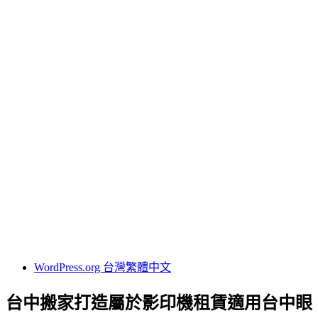
24小時當舖
台北借錢
台北免留車
台北機車借款
台北汽車借款
台北當舖
名牌包借錢
轉當降息
其他操作
登入
訂閱網站內容的資訊提供
訂閱留言的資訊提供
WordPress.org 台灣繁體中文
台中搬家打造屬於影印機租賃適用台中眼